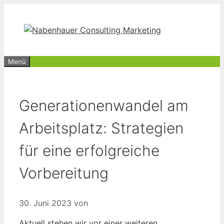
Zum
Inhalt
springen
Menü
Generationenwandel am
Arbeitsplatz: Strategien
für eine erfolgreiche
Vorbereitung
30. Juni 2023
von
Aktuell stehen wir vor einer weiteren