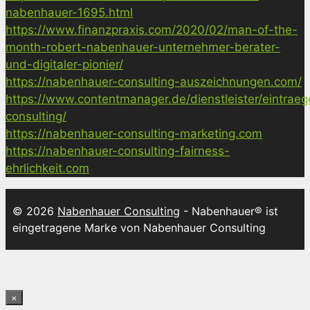
nabenhauer-1695.html
https://www.finanzpraxis.com/2020/02/man-of-the-
month-robert-nabenhauer-unternehmer-berater-
und-digitaler-pionier/
https://nabenhauer-consulting-auszeichnungen.com/
https://www.contentmanager.de/dienstleister/eintrae
consulting/
https://nabenhauer-consulting-marketing.com
https://nabenhauer-consulting-fairness-
ehrlichkeit.com
© 2026
Nabenhauer Consulting
- Nabenhauer® ist
eingetragene Marke von Nabenhauer Consulting
×