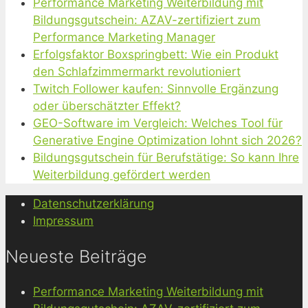
Performance Marketing Weiterbildung mit
Bildungsgutschein: AZAV-zertifiziert zum
Performance Marketing Manager
Erfolgsfaktor Boxspringbett: Wie ein Produkt
den Schlafzimmermarkt revolutioniert
Twitch Follower kaufen: Sinnvolle Ergänzung
oder überschätzter Effekt?
GEO-Software im Vergleich: Welches Tool für
Generative Engine Optimization lohnt sich 2026?
Bildungsgutschein für Berufstätige: So kann Ihre
Weiterbildung gefördert werden
Datenschutzerklärung
Impressum
Neueste Beiträge
Performance Marketing Weiterbildung mit