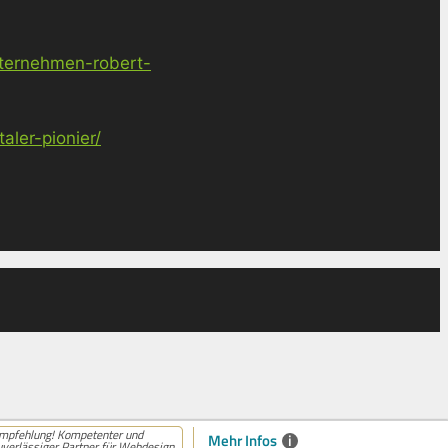
nternehmen-robert-
ler-pionier/
mpfehlung! Kompetenter und
Mehr Infos
i
uverlässiger Partner für Webdesign