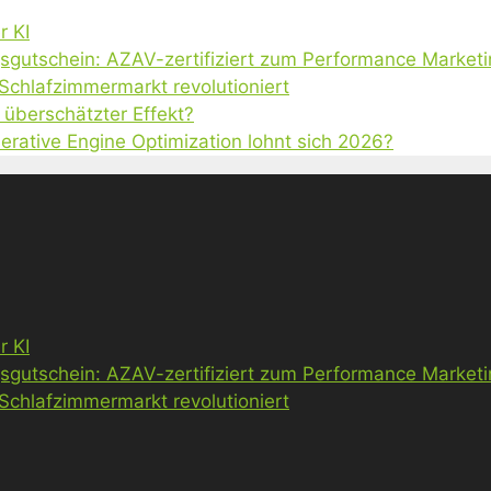
r KI
gsgutschein: AZAV-zertifiziert zum Performance Market
 Schlafzimmermarkt revolutioniert
 überschätzter Effekt?
erative Engine Optimization lohnt sich 2026?
r KI
gsgutschein: AZAV-zertifiziert zum Performance Market
 Schlafzimmermarkt revolutioniert