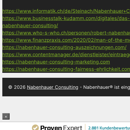
https://www.informatik.ch/de/Steinach/Nabenhauer+Co
https://www.businesstalk-kudamm.com/digitales/das-
nabenhauer-consulting/
https://www.who-s-who.ch/personen/robert-nabenha
https://www.finanzpraxis.com/2020/02/man-of-the-mo
https://nabenhauer-consulting-auszeichnungen.com/
https://www.contentmanager.de/dienstleister/eintrae
https://nabenhauer-consulting-marketing.com
https://nabenhauer-consulting-fairness-ehrlichkeit.co
© 2026
Nabenhauer Consulting
- Nabenhauer® ist ein
×
2.881 Kundenbewertu