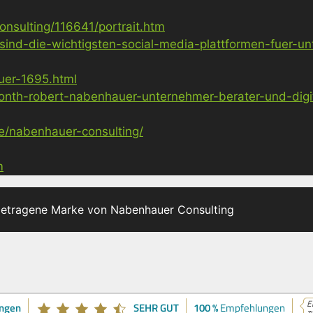
nsulting/116641/portrait.htm
sind-die-wichtigsten-social-media-plattformen-fuer-u
uer-1695.html
nth-robert-nabenhauer-unternehmer-berater-und-digita
ge/nabenhauer-consulting/
m
getragene Marke von Nabenhauer Consulting
E
ngen
SEHR GUT
100 %
Empfehlungen
z