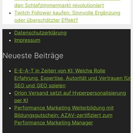
den Schlafzimmermarkt revolutioniert
Twitch Follower kaufen: Sinnvolle Ergänzung
oder überschätzter Effekt?
Datenschutzerklärung
Impressum
Neueste Beiträge
E-E-A-T in Zeiten von KI: Welche Rolle
Erfahrung, Expertise, Autorität und Vertrauen für
SEO und GEO spielen
Orion Versand setzt auf Hyperpersonalisierung
per KI
Performance Marketing Weiterbildung mit
Bildungsgutschein: AZAV-zertifiziert zum
Performance Marketing Manager