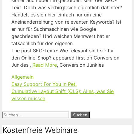
sicher auch über ihn gestolpert sein: den SEO-
Text. Doch was verbirgt sich eigentlich dahinter?
Handelt es sich hier einfach nur um eine
Aneinanderreihung von relevanten Keywords? Ist
er nur für Suchmaschinen wie Google
geschrieben? Und welchen Mehrwert hat er
tatsächlich für den eigenen
The post SEO-Texte: Wie relevant sind sie für
den Online-Shop? appeared first on Conversion
Junkies.,
Read More
, Conversion Junkies
Kategorien
Allgemein
Easy Support For You In Pet.
Cumulative Layout Shift (CLS): Alles, was Sie
wissen müssen
Suchen
nach:
Kostenfreie Webinare