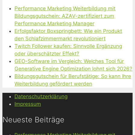
Performance Marketing Weiterbildung mit
Bildungsgutschein: AZAV-zertifiziert zum
Performance Marketing Manager
Erfolgsfaktor Boxspringbett: Wie ein Produkt
den Schlafzimmermarkt revolutioniert
Twitch Follower kaufen: Sinnvolle Ergänzung
oder überschätzter Effekt?
GEO-Software im Vergleich: Welches Tool für
Generative Engine Optimization lohnt sich 2026?
Bildungsgutschein für Berufstätige: So kann Ihre
Weiterbildung gefördert werden
Datenschutzerklärung
Impressum
Neueste Beiträge