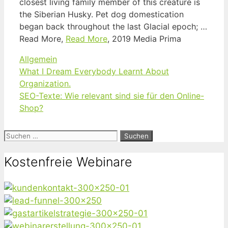
closest living family member of this creature is
the Siberian Husky. Pet dog domestication
began back throughout the last Glacial epoch; …
Read More,
Read More
, 2019 Media Prima
Kategorien
Allgemein
What I Dream Everybody Learnt About
Organization.
SEO-Texte: Wie relevant sind sie für den Online-
Shop?
Suchen
nach:
Kostenfreie Webinare