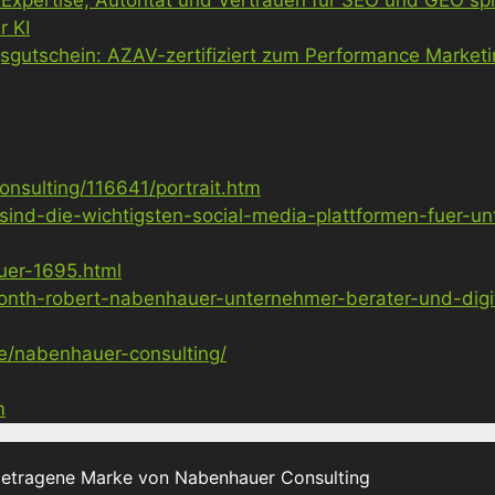
r KI
gsgutschein: AZAV-zertifiziert zum Performance Market
nsulting/116641/portrait.htm
sind-die-wichtigsten-social-media-plattformen-fuer-u
uer-1695.html
nth-robert-nabenhauer-unternehmer-berater-und-digita
ge/nabenhauer-consulting/
m
getragene Marke von Nabenhauer Consulting