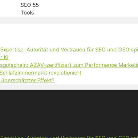
SEO 55
Tools
, Expertise, Autorität und Vertrauen für SEO und GEO sp
r KI
gsgutschein: AZAV-zertifiziert zum Performance Market
 Schlafzimmermarkt revolutioniert
 überschätzter Effekt?
, Expertise, Autorität und Vertrauen für SEO und GEO sp