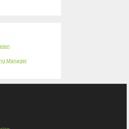
ielen
ing Manager
ielen