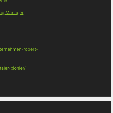
ing Manager
nternehmen-robert-
ler-pionier/