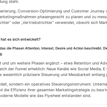
ung steht.
nerierung, Conversion-Optimierung und Customer Journey v
 Marketingmaßnahmen phasengerecht zu planen und zu mess
chter“ oder „Vertriebstrichter“ verwendet, obwohl sich Mar
hat es sich entwickelt?
s die Phasen Attention, Interest, Desire und Action beschreibt. Die
g.
lt und um weitere Phasen ergänzt – etwa Retention und Ad
sich der Funnel erheblich: Neue Kanäle wie Social Media, E
wesentlich präzisere Steuerung und Messbarkeit entlang j
dell, sondern ein operatives Steuerungsinstrument. Untern
 die Effizienz ihrer gesamten Marketingstrategie zu beurtei
moderne Modelle wie das Flywheel entstanden sind.