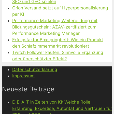
SEO und GEO spielen
Orion Versand setzt auf Hyperpersonalisierung
per KI
Performance Marketing Weiterbildung mit
Bildungsgutschein: AZAV-zertifiziert zum
Performance Marketing Manager
Erfolgsfaktor Boxspringbett: Wie ein Produkt
den Schlafzimmermarkt revolutioniert
Twitch Follower kaufen: Sinnvolle Ergänzung
oder überschätzter Effekt?
Datenschutzerklärung
Impressum
Neueste Beiträge
E-E-A-T in Zeiten von KI: Welche Rolle
Erfahrung, Expertise, Autorität und Vertrauen für