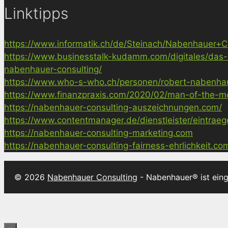
Linktipps
https://www.informatik.ch/de/Steinach/Nabenhauer+Co
https://www.businesstalk-kudamm.com/digitales/das-
nabenhauer-consulting/
https://www.who-s-who.ch/personen/robert-nabenha
https://www.finanzpraxis.com/2020/02/man-of-the-mo
https://nabenhauer-consulting-auszeichnungen.com/
https://www.contentmanager.de/dienstleister/eintrae
https://nabenhauer-consulting-marketing.com
https://nabenhauer-consulting-fairness-ehrlichkeit.co
© 2026
Nabenhauer Consulting
- Nabenhauer® ist ein