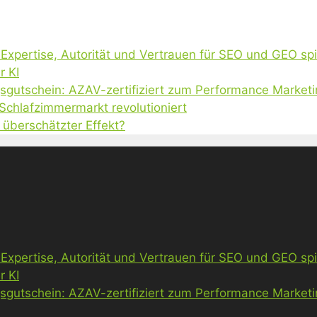
, Expertise, Autorität und Vertrauen für SEO und GEO sp
r KI
gsgutschein: AZAV-zertifiziert zum Performance Market
 Schlafzimmermarkt revolutioniert
 überschätzter Effekt?
, Expertise, Autorität und Vertrauen für SEO und GEO sp
r KI
gsgutschein: AZAV-zertifiziert zum Performance Market