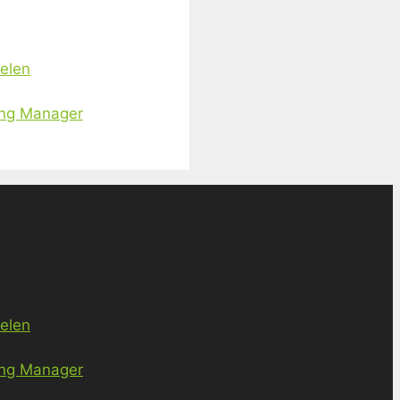
ielen
ing Manager
ielen
ing Manager