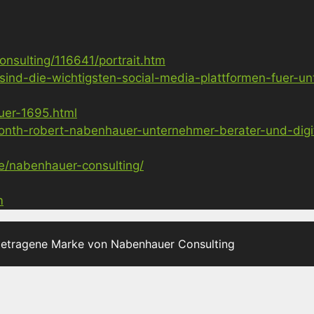
nsulting/116641/portrait.htm
sind-die-wichtigsten-social-media-plattformen-fuer-u
uer-1695.html
nth-robert-nabenhauer-unternehmer-berater-und-digita
ge/nabenhauer-consulting/
m
getragene Marke von Nabenhauer Consulting