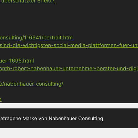
 überschätzter Effekt?
nsulting/116641/portrait.htm
sind-die-wichtigsten-social-media-plattformen-fuer-u
uer-1695.html
nth-robert-nabenhauer-unternehmer-berater-und-digita
ge/nabenhauer-consulting/
m
getragene Marke von Nabenhauer Consulting