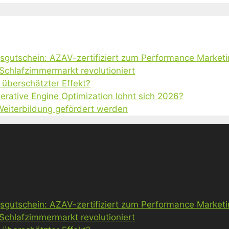
gsgutschein: AZAV-zertifiziert zum Performance Market
 Schlafzimmermarkt revolutioniert
 überschätzter Effekt?
erative Engine Optimization lohnt sich 2026?
 Weiterbildung gefördert werden
gsgutschein: AZAV-zertifiziert zum Performance Market
 Schlafzimmermarkt revolutioniert