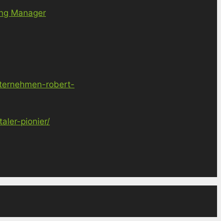
ing Manager
nternehmen-robert-
ler-pionier/