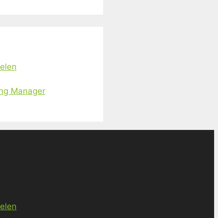
ielen
ing Manager
ielen