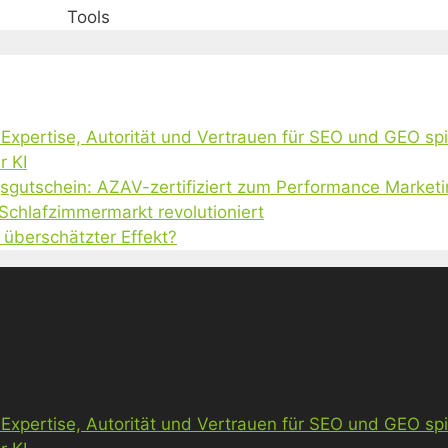
Tools
, Expertise, Autorität und Vertrauen für SEO und GEO sp
r KI
gsgutschein: AZAV-zertifiziert zum Performance Market
 Schlafzimmermarkt revolutioniert
 überschätzter Effekt?
, Expertise, Autorität und Vertrauen für SEO und GEO sp