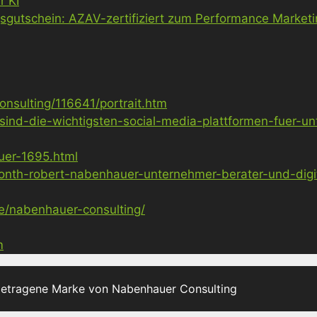
r KI
gsgutschein: AZAV-zertifiziert zum Performance Market
nsulting/116641/portrait.htm
sind-die-wichtigsten-social-media-plattformen-fuer-u
uer-1695.html
nth-robert-nabenhauer-unternehmer-berater-und-digita
ge/nabenhauer-consulting/
m
getragene Marke von Nabenhauer Consulting