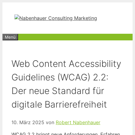
Zum
Inhalt
springen
Menü
Web Content Accessibility
Guidelines (WCAG) 2.2:
Der neue Standard für
digitale Barrierefreiheit
10. März 2025
von
Robert Nabenhauer
WCAG 2.2 bringt neue Anforderungen. Erfahren