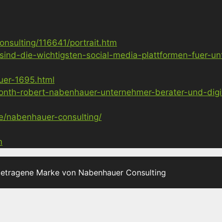
nsulting/116641/portrait.htm
sind-die-wichtigsten-social-media-plattformen-fuer-u
uer-1695.html
nth-robert-nabenhauer-unternehmer-berater-und-digita
ge/nabenhauer-consulting/
m
getragene Marke von Nabenhauer Consulting