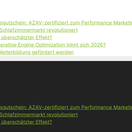
gsgutschein: AZAV-zertifiziert zum Performance Market
 Schlafzimmermarkt revolutioniert
 überschätzter Effekt?
erative Engine Optimization lohnt sich 2026?
 Weiterbildung gefördert werden
gsgutschein: AZAV-zertifiziert zum Performance Market
 Schlafzimmermarkt revolutioniert
 überschätzter Effekt?