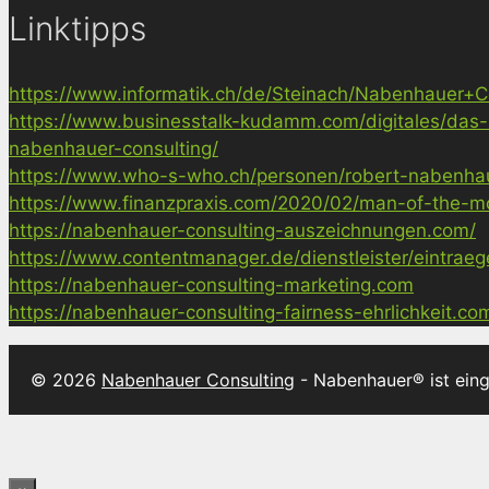
Linktipps
https://www.informatik.ch/de/Steinach/Nabenhauer+Co
https://www.businesstalk-kudamm.com/digitales/das-
nabenhauer-consulting/
https://www.who-s-who.ch/personen/robert-nabenha
https://www.finanzpraxis.com/2020/02/man-of-the-mo
https://nabenhauer-consulting-auszeichnungen.com/
https://www.contentmanager.de/dienstleister/eintrae
https://nabenhauer-consulting-marketing.com
https://nabenhauer-consulting-fairness-ehrlichkeit.co
© 2026
Nabenhauer Consulting
- Nabenhauer® ist ein