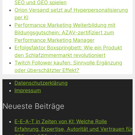
SEO und GEO spielen
Orion Versand setzt auf Hyperpersonalisierung
per KI
Performance Marketing Weiterbildung mit
Bildungsgutschein: AZAV-zertifiziert zum
Performance Marketing Manager
Erfolgsfaktor Boxspringbett: Wie ein Produkt
den Schlafzimmermarkt revolutioniert
Twitch Follower kaufen: Sinnvolle Ergänzung
oder überschätzter Effekt?
Datenschutzerklärung
Impressum
Neueste Beiträge
E-E-A-T in Zeiten von KI: Welche Rolle
Erfahrung, Expertise, Autorität und Vertrauen für