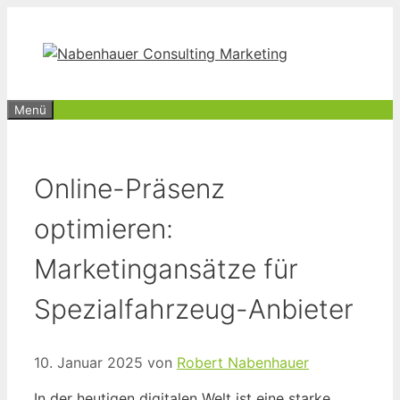
Zum
Inhalt
springen
Menü
Online-Präsenz
optimieren:
Marketingansätze für
Spezialfahrzeug-Anbieter
10. Januar 2025
von
Robert Nabenhauer
In der heutigen digitalen Welt ist eine starke