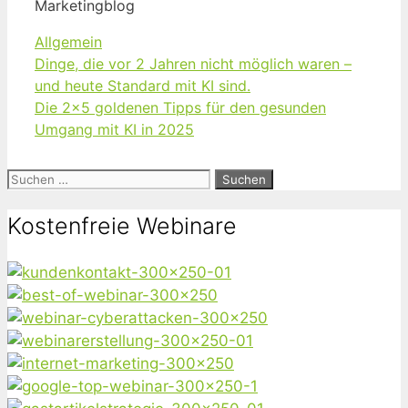
Marketingblog
Kategorien
Allgemein
Dinge, die vor 2 Jahren nicht möglich waren –
und heute Standard mit KI sind.
Die 2×5 goldenen Tipps für den gesunden
Umgang mit KI in 2025
Suchen
nach:
Kostenfreie Webinare