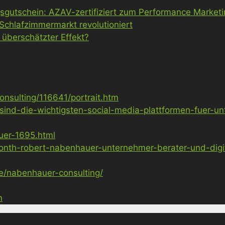
gsgutschein: AZAV-zertifiziert zum Performance Market
 Schlafzimmermarkt revolutioniert
 überschätzter Effekt?
nsulting/116641/portrait.htm
sind-die-wichtigsten-social-media-plattformen-fuer-u
uer-1695.html
nth-robert-nabenhauer-unternehmer-berater-und-digita
ge/nabenhauer-consulting/
m