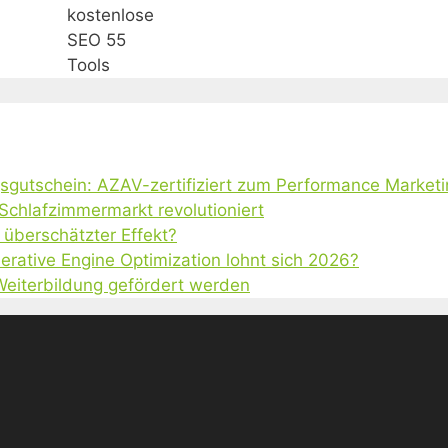
kostenlose
SEO 55
Tools
gsgutschein: AZAV-zertifiziert zum Performance Market
 Schlafzimmermarkt revolutioniert
 überschätzter Effekt?
erative Engine Optimization lohnt sich 2026?
 Weiterbildung gefördert werden