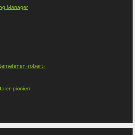
ing Manager
nternehmen-robert-
ler-pionier/