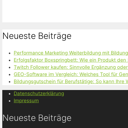
Neueste Beiträge
Performance Marketing Weiterbildung mit Bildun
Erfolgsfaktor Boxspringbett: Wie ein Produkt den
Twitch Follower kaufen: Sinnvolle Ergänzung oder
GEO-Software im Vergleich: Welches Tool für Gen
Bildungsgutschein für Berufstätige: So kann Ihre
Datenschutzerklärung
Impressum
Neueste Beiträge