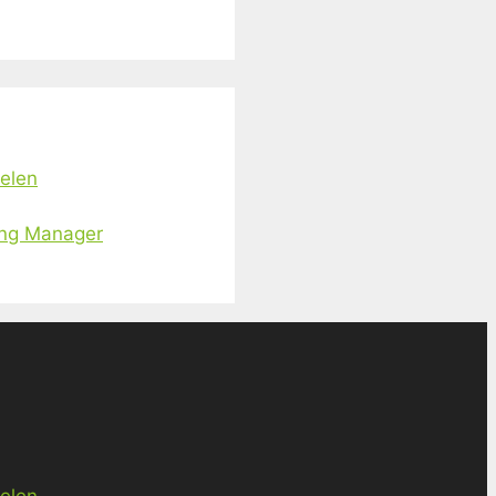
ielen
ing Manager
ielen