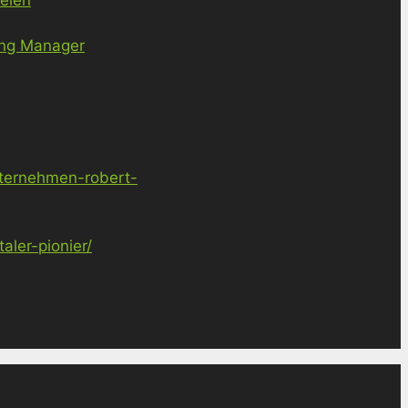
ing Manager
nternehmen-robert-
ler-pionier/