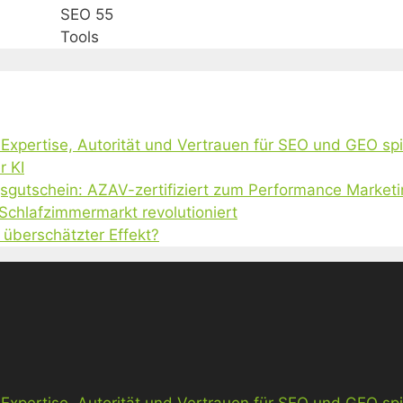
SEO 55
Tools
, Expertise, Autorität und Vertrauen für SEO und GEO sp
r KI
gsgutschein: AZAV-zertifiziert zum Performance Market
 Schlafzimmermarkt revolutioniert
 überschätzter Effekt?
, Expertise, Autorität und Vertrauen für SEO und GEO sp