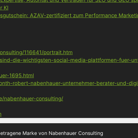
r KI
gsgutschein: AZAV-zertifiziert zum Performance Market
nsulting/116641/portrait.htm
sind-die-wichtigsten-social-media-plattformen-fuer-u
uer-1695.html
nth-robert-nabenhauer-unternehmer-berater-und-digita
ge/nabenhauer-consulting/
m
getragene Marke von Nabenhauer Consulting