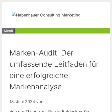
Zum
Inhalt
springen
Menü
Marken-Audit: Der
umfassende Leitfaden für
eine erfolgreiche
Markenanalyse
18. Juni 2024
von
Von der Theorie zur Praxis: Entdecken Sie,