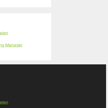
ielen
ing Manager
ielen