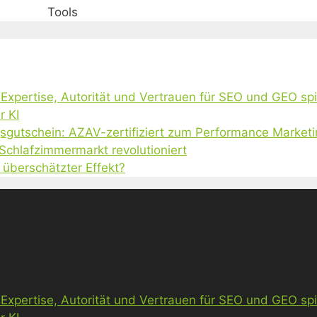
Tools
, Expertise, Autorität und Vertrauen für SEO und GEO sp
r KI
gsgutschein: AZAV-zertifiziert zum Performance Market
 Schlafzimmermarkt revolutioniert
 überschätzter Effekt?
, Expertise, Autorität und Vertrauen für SEO und GEO sp