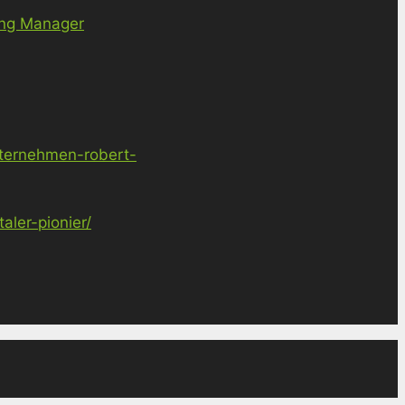
ing Manager
nternehmen-robert-
ler-pionier/