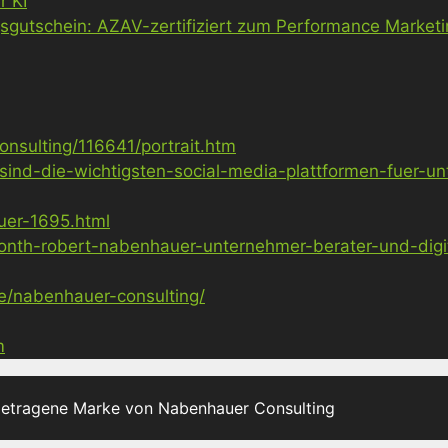
r KI
gsgutschein: AZAV-zertifiziert zum Performance Market
nsulting/116641/portrait.htm
sind-die-wichtigsten-social-media-plattformen-fuer-u
uer-1695.html
nth-robert-nabenhauer-unternehmer-berater-und-digita
ge/nabenhauer-consulting/
m
getragene Marke von Nabenhauer Consulting