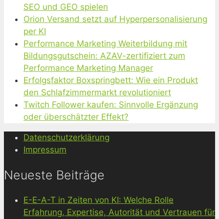
SEO und GEO spielen
Orion Versand setzt auf Hyperpersonalisierung
per KI
Performance Marketing Weiterbildung mit
Bildungsgutschein: AZAV-zertifiziert zum
Performance Marketing Manager
Erfolgsfaktor Boxspringbett: Wie ein Produkt
den Schlafzimmermarkt revolutioniert
Twitch Follower kaufen: Sinnvolle Ergänzung
oder überschätzter Effekt?
Datenschutzerklärung
Impressum
Neueste Beiträge
E-E-A-T in Zeiten von KI: Welche Rolle
Erfahrung, Expertise, Autorität und Vertrauen für