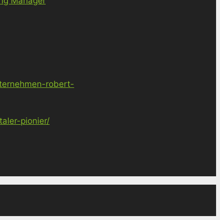
ing Manager
nternehmen-robert-
ler-pionier/