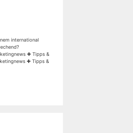
inem international
prechend?
rketingnews ✚ Tipps &
ketingnews ✚ Tipps &