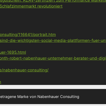
gsgutschein: AZAV-zertifiziert zum Performance Market
 Schlafzimmermarkt revolutioniert
nsulting/116641/portrait.htm
sind-die-wichtigsten-social-media-plattformen-fuer-u
uer-1695.html
nth-robert-nabenhauer-unternehmer-berater-und-digita
ge/nabenhauer-consulting/
m
getragene Marke von Nabenhauer Consulting