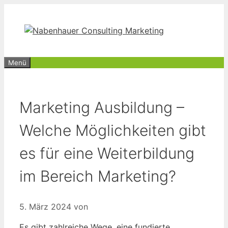
Zum
Inhalt
springen
Menü
Marketing Ausbildung –
Welche Möglichkeiten gibt
es für eine Weiterbildung
im Bereich Marketing?
5. März 2024
von
Es gibt zahlreiche Wege, eine fundierte