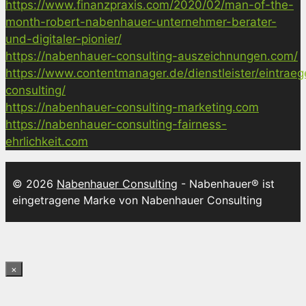
https://www.finanzpraxis.com/2020/02/man-of-the-
month-robert-nabenhauer-unternehmer-berater-
und-digitaler-pionier/
https://nabenhauer-consulting-auszeichnungen.com/
https://www.contentmanager.de/dienstleister/eintrae
consulting/
https://nabenhauer-consulting-marketing.com
https://nabenhauer-consulting-fairness-
ehrlichkeit.com
© 2026
Nabenhauer Consulting
- Nabenhauer® ist
eingetragene Marke von Nabenhauer Consulting
×