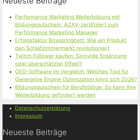
Neueste Beiträge
Performance Marketing Weiterbildung mit
Bildungsgutschein: AZAV-zertifiziert zum
Performance Marketing Manager
Erfolgsfaktor Boxspringbett: Wie ein Produkt
den Schlafzimmermarkt revolutioniert
Twitch Follower kaufen: Sinnvolle Ergänzung
oder überschätzter Effekt?
GEO-Software im Vergleich: Welches Tool für
Generative Engine Optimization lohnt sich 2026?
Bildungsgutschein für Berufstätige: So kann Ihre
Weiterbildung gefördert werden
Datenschutzerklärung
Impressum
Neueste Beiträge