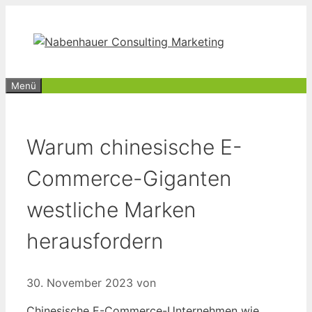
Zum
Inhalt
springen
Menü
Warum chinesische E-
Commerce-Giganten
westliche Marken
herausfordern
30. November 2023
von
Chinesische E-Commerce-Unternehmen wie