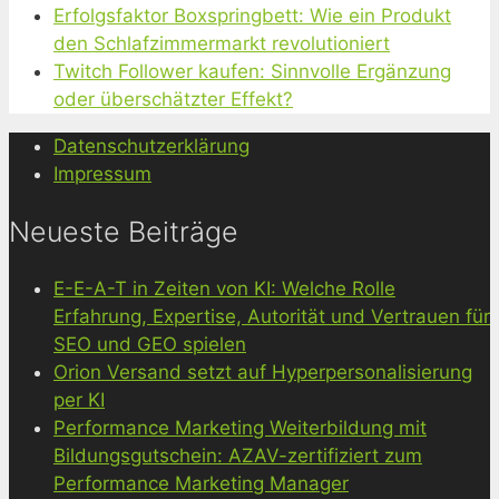
Erfolgsfaktor Boxspringbett: Wie ein Produkt
den Schlafzimmermarkt revolutioniert
Twitch Follower kaufen: Sinnvolle Ergänzung
oder überschätzter Effekt?
Datenschutzerklärung
Impressum
Neueste Beiträge
E-E-A-T in Zeiten von KI: Welche Rolle
Erfahrung, Expertise, Autorität und Vertrauen für
SEO und GEO spielen
Orion Versand setzt auf Hyperpersonalisierung
per KI
Performance Marketing Weiterbildung mit
Bildungsgutschein: AZAV-zertifiziert zum
Performance Marketing Manager