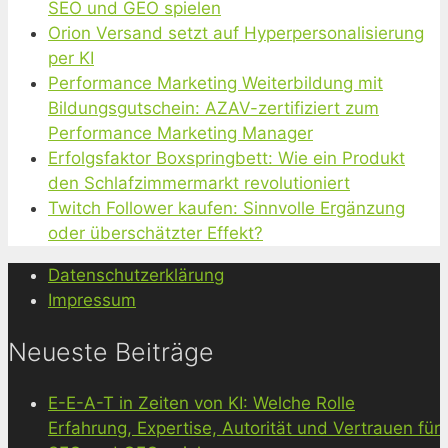
SEO und GEO spielen
Orion Versand setzt auf Hyperpersonalisierung
per KI
Performance Marketing Weiterbildung mit
Bildungsgutschein: AZAV-zertifiziert zum
Performance Marketing Manager
Erfolgsfaktor Boxspringbett: Wie ein Produkt
den Schlafzimmermarkt revolutioniert
Twitch Follower kaufen: Sinnvolle Ergänzung
oder überschätzter Effekt?
Datenschutzerklärung
Impressum
Neueste Beiträge
E-E-A-T in Zeiten von KI: Welche Rolle
Erfahrung, Expertise, Autorität und Vertrauen für