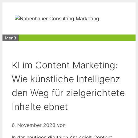
Zum
Inhalt
springen
Menü
KI im Content Marketing:
Wie künstliche Intelligenz
den Weg für zielgerichtete
Inhalte ebnet
6. November 2023
von
In der heutigen digitalen Ära spielt Content