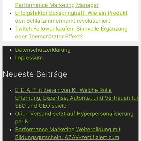
Performance Marketing Manager
Erfolgsfaktor Boxspringbett: Wie ein Produkt
den Schlafzimmermarkt revolutioniert
Twitch Follower kaufen: Sinnvolle Ergänzung
oder überschätzter Effekt?
Datenschutzerklärung
Impressum
Neueste Beiträge
E-E-A-T in Zeiten von KI: Welche Rolle
Erfahrung, Expertise, Autorität und Vertrauen für
SEO und GEO spielen
Orion Versand setzt auf Hyperpersonalisierung
per KI
Performance Marketing Weiterbildung mit
Bildungsgutschein: AZAV-zertifiziert zum