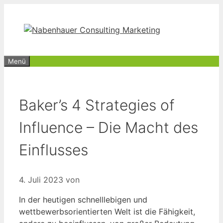
Zum
Inhalt
springen
Menü
Baker’s 4 Strategies of
Influence – Die Macht des
Einflusses
4. Juli 2023
von
In der heutigen schnelllebigen und
wettbewerbsorientierten Welt ist die Fähigkeit,