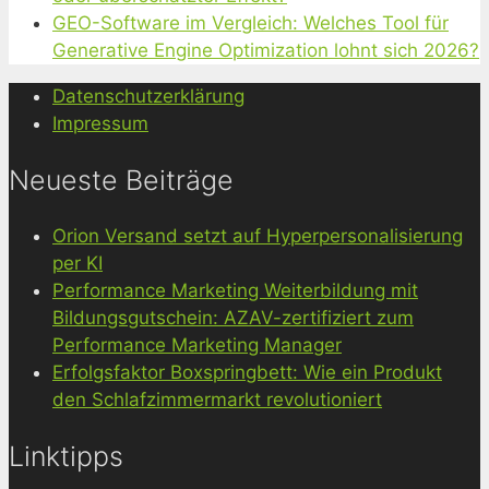
GEO-Software im Vergleich: Welches Tool für
Generative Engine Optimization lohnt sich 2026?
Datenschutzerklärung
Impressum
Neueste Beiträge
Orion Versand setzt auf Hyperpersonalisierung
per KI
Performance Marketing Weiterbildung mit
Bildungsgutschein: AZAV-zertifiziert zum
Performance Marketing Manager
Erfolgsfaktor Boxspringbett: Wie ein Produkt
den Schlafzimmermarkt revolutioniert
Linktipps