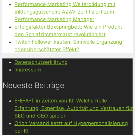
Performance Marketing Weiterbildung mit
Bildungsgutschein: AZAV-zertifiziert zum
Performance Marketing Manager
Erfolgsfaktor Boxspringbett: Wie ein Produkt
den Schlafzimmermarkt revolutioniert
Twitch Follower kaufen: Sinnvolle Ergänzung
oder überschätzter Effekt?
Datenschutzerklärung
Impressum
Neueste Beiträge
E-E-A-T in Zeiten von KI: Welche Rolle
Erfahrung, Expertise, Autorität und Vertrauen für
SEO und GEO spielen
Orion Versand setzt auf Hyperpersonalisierung
per KI