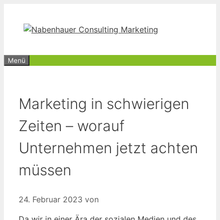
Zum
Inhalt
springen
Menü
Marketing in schwierigen
Zeiten – worauf
Unternehmen jetzt achten
müssen
24. Februar 2023
von
Da wir in einer Ära der sozialen Medien und des