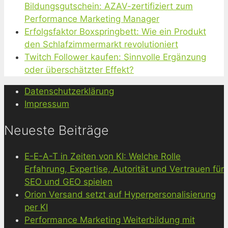
Bildungsgutschein: AZAV-zertifiziert zum
Performance Marketing Manager
Erfolgsfaktor Boxspringbett: Wie ein Produkt
den Schlafzimmermarkt revolutioniert
Twitch Follower kaufen: Sinnvolle Ergänzung
oder überschätzter Effekt?
Datenschutzerklärung
Impressum
Neueste Beiträge
E-E-A-T in Zeiten von KI: Welche Rolle
Erfahrung, Expertise, Autorität und Vertrauen für
SEO und GEO spielen
Orion Versand setzt auf Hyperpersonalisierung
per KI
Performance Marketing Weiterbildung mit