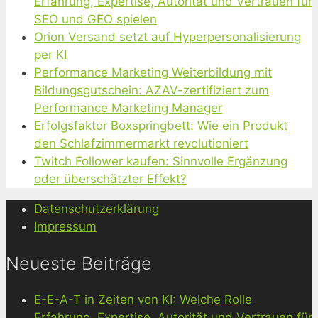
Erfahrung, Expertise, Autorität und Vertrauen für
SEO und GEO spielen
Orion Versand setzt auf Hyperpersonalisierung
per KI
Performance Marketing Weiterbildung mit
Bildungsgutschein: AZAV-zertifiziert zum
Performance Marketing Manager
Erfolgsfaktor Boxspringbett: Wie ein Produkt
den Schlafzimmermarkt revolutioniert
Twitch Follower kaufen: Sinnvolle Ergänzung
oder überschätzter Effekt?
Datenschutzerklärung
Impressum
Neueste Beiträge
E-E-A-T in Zeiten von KI: Welche Rolle
Erfahrung, Expertise, Autorität und Vertrauen für