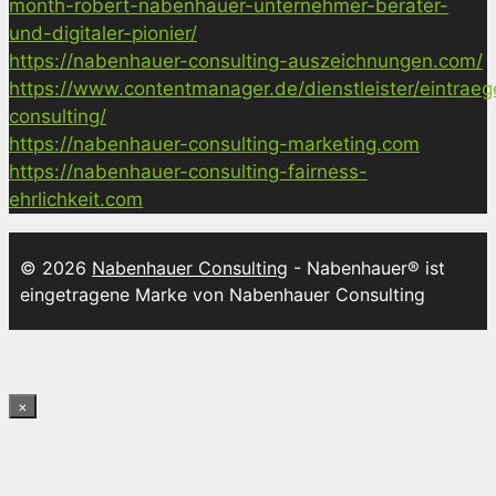
month-robert-nabenhauer-unternehmer-berater-
und-digitaler-pionier/
https://nabenhauer-consulting-auszeichnungen.com/
https://www.contentmanager.de/dienstleister/eintrae
consulting/
https://nabenhauer-consulting-marketing.com
https://nabenhauer-consulting-fairness-
ehrlichkeit.com
© 2026
Nabenhauer Consulting
- Nabenhauer® ist
eingetragene Marke von Nabenhauer Consulting
×