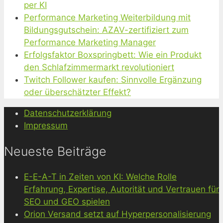
per KI
Performance Marketing Weiterbildung mit
Bildungsgutschein: AZAV-zertifiziert zum
Performance Marketing Manager
Erfolgsfaktor Boxspringbett: Wie ein Produkt
den Schlafzimmermarkt revolutioniert
Twitch Follower kaufen: Sinnvolle Ergänzung
oder überschätzter Effekt?
Datenschutzerklärung
Impressum
Neueste Beiträge
E-E-A-T in Zeiten von KI: Welche Rolle
Erfahrung, Expertise, Autorität und Vertrauen für
SEO und GEO spielen
Orion Versand setzt auf Hyperpersonalisierung