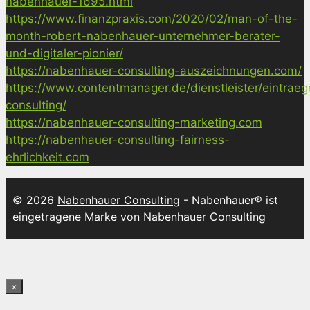
nabenhauer-1695.html
https://www.finanzpraxis.com/2020/02/man-of-the-
month-robert-nabenhauer-unternehmer-berater-
und-digitaler-pionier/
https://nabenhauer-consulting-auszeichnungen.com/
https://www.contentmanager.de/dienstleister/eintrae
consulting/
https://nabenhauer-consulting-marketing.com
https://nabenhauer-consulting-fairness-
ehrlichkeit.com
© 2026
Nabenhauer Consulting
- Nabenhauer® ist
eingetragene Marke von Nabenhauer Consulting
×