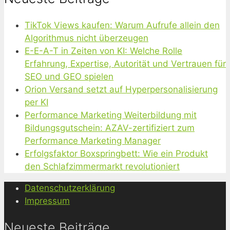
TikTok Views kaufen: Warum Aufrufe allein den
Algorithmus nicht überzeugen
E-E-A-T in Zeiten von KI: Welche Rolle
Erfahrung, Expertise, Autorität und Vertrauen für
SEO und GEO spielen
Orion Versand setzt auf Hyperpersonalisierung
per KI
Performance Marketing Weiterbildung mit
Bildungsgutschein: AZAV-zertifiziert zum
Performance Marketing Manager
Erfolgsfaktor Boxspringbett: Wie ein Produkt
den Schlafzimmermarkt revolutioniert
Datenschutzerklärung
Impressum
Neueste Beiträge