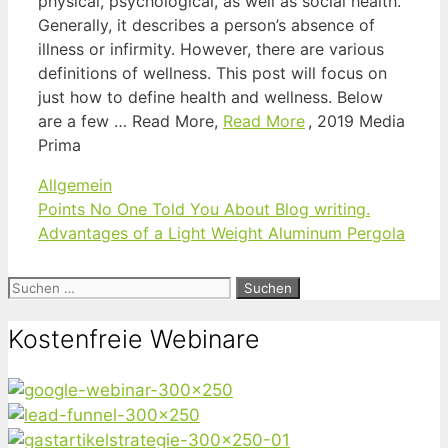
physical, psychological, as well as social health.”
Generally, it describes a person’s absence of
illness or infirmity. However, there are various
definitions of wellness. This post will focus on
just how to define health and wellness. Below
are a few … Read More,
Read More
, 2019 Media
Prima
Kategorien
Allgemein
Points No One Told You About Blog writing.
Advantages of a Light Weight Aluminum Pergola
Suchen
nach:
Kostenfreie Webinare