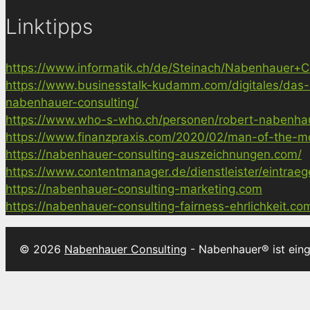
Linktipps
https://www.informatik.ch/de/Steinach/Nabenhauer+Co
https://www.businesstalk-kudamm.com/digitales/das-
nabenhauer-consulting/
https://www.who-s-who.ch/personen/robert-nabenha
https://www.finanzpraxis.com/2020/02/man-of-the-mo
https://nabenhauer-consulting-auszeichnungen.com/
https://www.contentmanager.de/dienstleister/eintrae
https://nabenhauer-consulting-marketing.com
https://nabenhauer-consulting-fairness-ehrlichkeit.co
© 2026
Nabenhauer Consulting
- Nabenhauer® ist ein