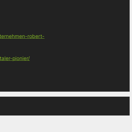
nternehmen-robert-
ler-pionier/