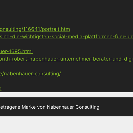
nsulting/116641/portrait.htm
sind-die-wichtigsten-social-media-plattformen-fuer-u
uer-1695.html
nth-robert-nabenhauer-unternehmer-berater-und-digita
ge/nabenhauer-consulting/
m
getragene Marke von Nabenhauer Consulting