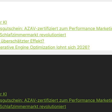
r KI
gsgutschein: AZAV-zertifiziert zum Performance Market
 Schlafzimmermarkt revolutioniert
 überschätzter Effekt?
erative Engine Optimization lohnt sich 2026?
r KI
gsgutschein: AZAV-zertifiziert zum Performance Market
 Schlafzimmermarkt revolutioniert