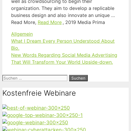
well as crowdsourcing to begin their
organization. They aim to develop a replicable
business design and also innovate an unique …
Read More,
Read More
, 2019 Media Prima
Kategorien
Allgemein
What I Dream Every Person Understood About
Bio.
New Words Regarding Social Media Advertising
That Will Transform Your World Upside-down.
Suchen
nach:
Kostenfreie Webinare