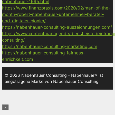
nabenhauer-1695.html
https://www.finanzpraxis.com/2020/02/man-of-the-
month-robert-nabenhauer-unternehmer-berater-
und-digitaler-pionier/
https://nabenhauer-consulting-auszeichnungen.com/
https://www.contentmanager.de/dienstleister/eintrae
consulting/
https://nabenhauer-consulting-marketing.com
https://nabenhauer-consulting-fairness-
ehrlichkeit.com
© 2026
Nabenhauer Consulting
- Nabenhauer® ist
eingetragene Marke von Nabenhauer Consulting
×