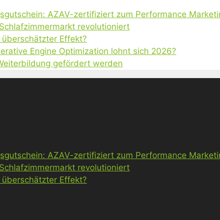
gsgutschein: AZAV-zertifiziert zum Performance Market
 Schlafzimmermarkt revolutioniert
 überschätzter Effekt?
erative Engine Optimization lohnt sich 2026?
 Weiterbildung gefördert werden
gsgutschein: AZAV-zertifiziert zum Performance Market
 Schlafzimmermarkt revolutioniert
 überschätzter Effekt?