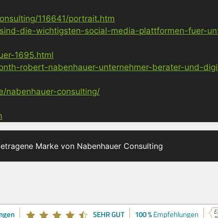
nsulting/116641/portrait.htm
sind-die-wichtigsten-social-media-plattformen-fuer-u
uer-1695.html
nth-robert-nabenhauer-unternehmer-berater-und-digita
ge/nabenhauer-consulting/
m
getragene Marke von Nabenhauer Consulting
E
ngen
SEHR GUT
100 %
Empfehlungen
z