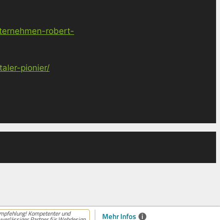
nternehmen-robert-
ler-pionier/
mpfehlung! Kompetenter und
Mehr Infos
i
uverlässiger Partner für Webdesign