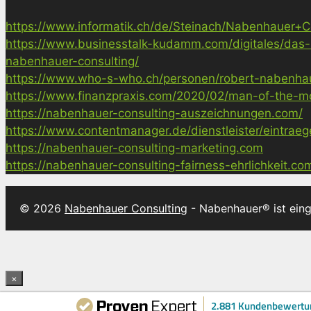
https://www.informatik.ch/de/Steinach/Nabenhauer+Co
https://www.businesstalk-kudamm.com/digitales/das-
nabenhauer-consulting/
https://www.who-s-who.ch/personen/robert-nabenha
https://www.finanzpraxis.com/2020/02/man-of-the-mo
https://nabenhauer-consulting-auszeichnungen.com/
https://www.contentmanager.de/dienstleister/eintrae
https://nabenhauer-consulting-marketing.com
https://nabenhauer-consulting-fairness-ehrlichkeit.co
© 2026
Nabenhauer Consulting
- Nabenhauer® ist ein
×
2.881 Kundenbewertu