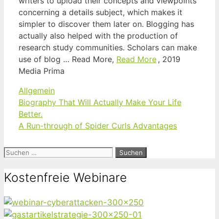
writers to upload their concepts and viewpoints
concerning a details subject, which makes it
simpler to discover them later on. Blogging has
actually also helped with the production of
research study communities. Scholars can make
use of blog … Read More,
Read More
, 2019
Media Prima
Kategorien
Allgemein
Biography That Will Actually Make Your Life
Better.
A Run-through of Spider Curls Advantages
Suchen
nach:
Kostenfreie Webinare