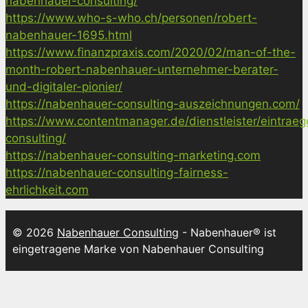
nabenhauer-consulting/
https://www.who-s-who.ch/personen/robert-
nabenhauer-1695.html
https://www.finanzpraxis.com/2020/02/man-of-the-
month-robert-nabenhauer-unternehmer-berater-
und-digitaler-pionier/
https://nabenhauer-consulting-auszeichnungen.com/
https://www.contentmanager.de/dienstleister/eintrae
consulting/
https://nabenhauer-consulting-marketing.com
https://nabenhauer-consulting-fairness-
ehrlichkeit.com
© 2026
Nabenhauer Consulting
- Nabenhauer® ist
eingetragene Marke von Nabenhauer Consulting