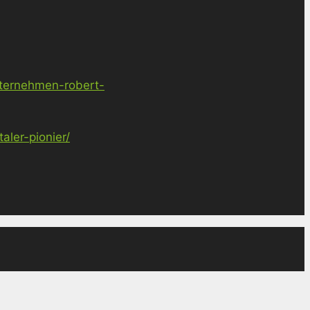
nternehmen-robert-
ler-pionier/