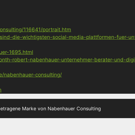
nsulting/116641/portrait.htm
sind-die-wichtigsten-social-media-plattformen-fuer-u
uer-1695.html
nth-robert-nabenhauer-unternehmer-berater-und-digita
ge/nabenhauer-consulting/
m
getragene Marke von Nabenhauer Consulting