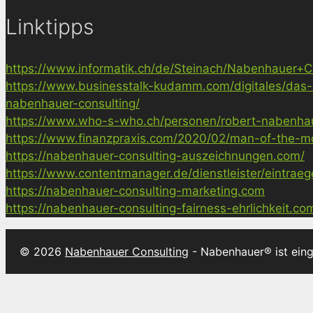
Linktipps
https://www.informatik.ch/de/Steinach/Nabenhauer+Co
https://www.businesstalk-kudamm.com/digitales/das-
nabenhauer-consulting/
https://www.who-s-who.ch/personen/robert-nabenha
https://www.finanzpraxis.com/2020/02/man-of-the-mo
https://nabenhauer-consulting-auszeichnungen.com/
https://www.contentmanager.de/dienstleister/eintrae
https://nabenhauer-consulting-marketing.com
https://nabenhauer-consulting-fairness-ehrlichkeit.co
© 2026
Nabenhauer Consulting
- Nabenhauer® ist ein