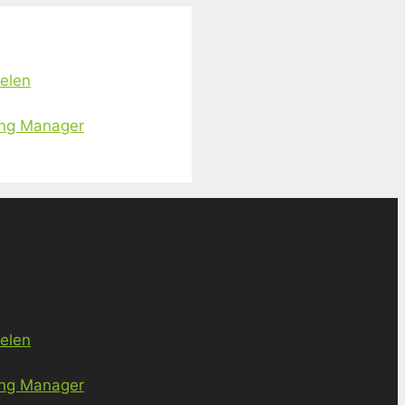
ielen
ing Manager
ielen
ing Manager