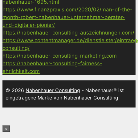
nabenhauer-1695.html
https://www.finanzpraxis.com/2020/02/man-of-the-
month-robert-nabenhauer-unternehmer-berater-
und-digitaler-pionier/
https://nabenhauer-consulting-auszeichnungen.com/
https://www.contentmanager.de/dienstleister/eintrae
consulting/
https://nabenhauer-consulting-marketing.com
https://nabenhauer-consulting-fairness-
ehrlichkeit.com
© 2026
Nabenhauer Consulting
- Nabenhauer® ist
eingetragene Marke von Nabenhauer Consulting
×