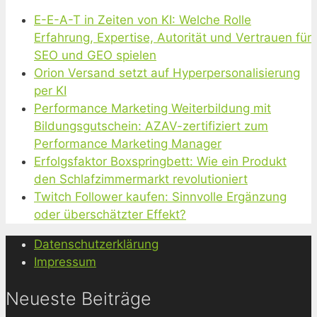
E-E-A-T in Zeiten von KI: Welche Rolle
Erfahrung, Expertise, Autorität und Vertrauen für
SEO und GEO spielen
Orion Versand setzt auf Hyperpersonalisierung
per KI
Performance Marketing Weiterbildung mit
Bildungsgutschein: AZAV-zertifiziert zum
Performance Marketing Manager
Erfolgsfaktor Boxspringbett: Wie ein Produkt
den Schlafzimmermarkt revolutioniert
Twitch Follower kaufen: Sinnvolle Ergänzung
oder überschätzter Effekt?
Datenschutzerklärung
Impressum
Neueste Beiträge