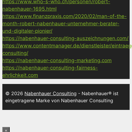
https://www.who-s-who.ch/personen/robert-
nabenhauer-1695.html
https://www.finanzpraxis.com/2020/02/man-of-the-
month-robert-nabenhauer-unternehmer-berater-
und-digitaler-pionier/
https://nabenhauer-consulting-auszeichnungen.com/
https://www.contentmanager.de/dienstleister/eintrae
consulting/
https://nabenhauer-consulting-marketing.com
https://nabenhauer-consulting-fairness-
ehrlichkeit.com
© 2026
Nabenhauer Consulting
- Nabenhauer® ist
eingetragene Marke von Nabenhauer Consulting
×