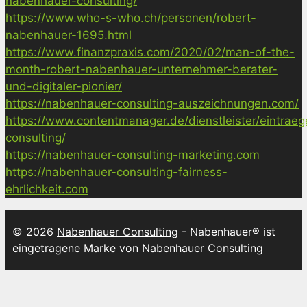
nabenhauer-consulting/
https://www.who-s-who.ch/personen/robert-
nabenhauer-1695.html
https://www.finanzpraxis.com/2020/02/man-of-the-
month-robert-nabenhauer-unternehmer-berater-
und-digitaler-pionier/
https://nabenhauer-consulting-auszeichnungen.com/
https://www.contentmanager.de/dienstleister/eintrae
consulting/
https://nabenhauer-consulting-marketing.com
https://nabenhauer-consulting-fairness-
ehrlichkeit.com
© 2026
Nabenhauer Consulting
- Nabenhauer® ist
eingetragene Marke von Nabenhauer Consulting