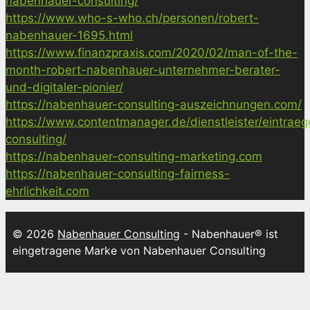
nabenhauer-consulting/
https://www.who-s-who.ch/personen/robert-
nabenhauer-1695.html
https://www.finanzpraxis.com/2020/02/man-of-the-
month-robert-nabenhauer-unternehmer-berater-
und-digitaler-pionier/
https://nabenhauer-consulting-auszeichnungen.com/
https://www.contentmanager.de/dienstleister/eintrae
consulting/
https://nabenhauer-consulting-marketing.com
https://nabenhauer-consulting-fairness-
ehrlichkeit.com
© 2026
Nabenhauer Consulting
- Nabenhauer® ist
eingetragene Marke von Nabenhauer Consulting