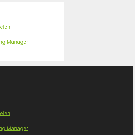
ielen
ing Manager
ielen
ing Manager