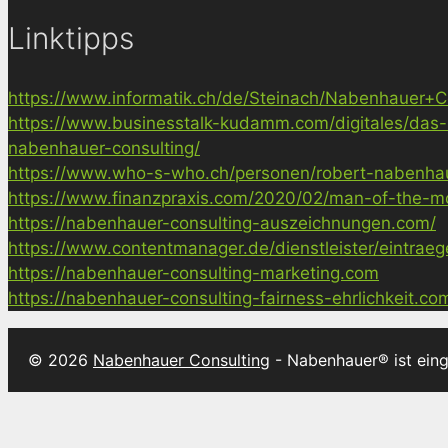
Linktipps
https://www.informatik.ch/de/Steinach/Nabenhauer+Co
https://www.businesstalk-kudamm.com/digitales/das-
nabenhauer-consulting/
https://www.who-s-who.ch/personen/robert-nabenha
https://www.finanzpraxis.com/2020/02/man-of-the-mo
https://nabenhauer-consulting-auszeichnungen.com/
https://www.contentmanager.de/dienstleister/eintrae
https://nabenhauer-consulting-marketing.com
https://nabenhauer-consulting-fairness-ehrlichkeit.co
© 2026
Nabenhauer Consulting
- Nabenhauer® ist ein