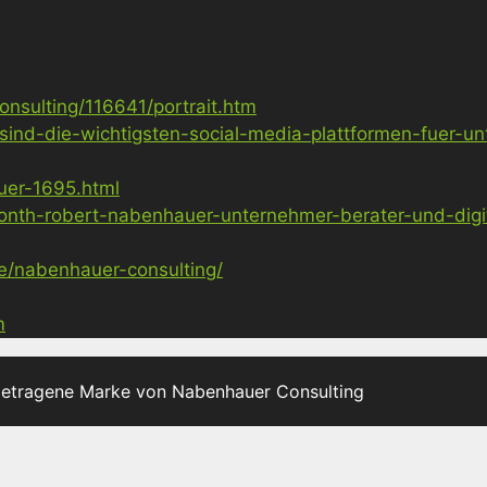
nsulting/116641/portrait.htm
sind-die-wichtigsten-social-media-plattformen-fuer-u
uer-1695.html
nth-robert-nabenhauer-unternehmer-berater-und-digita
ge/nabenhauer-consulting/
m
getragene Marke von Nabenhauer Consulting