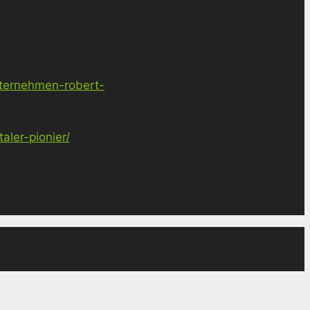
nternehmen-robert-
ler-pionier/