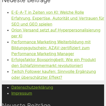
Neueste Beiträge
E-E-A-T in Zeiten von KI: Welche Rolle
Erfahrung, Expertise, Autorität und Vertrauen für
SEO und GEO spielen
Orion Versand setzt auf Hyperpersonalisierung
per KI
Performance Marketing Weiterbildung mit
Bildungsgutschein: AZAV-zertifiziert zum
Performance Marketing Manager
Erfolgsfaktor Boxspringbett: Wie ein Produkt
den Schlafzimmermarkt revolutioniert
Twitch Follower kaufen: Sinnvolle Ergänzung
oder überschätzter Effekt?
Datenschutzerklärung
Impressum
Neueste Beiträge