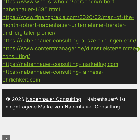
https://www.who-s-who.ch/personen/robert-
nabenhauer-1695.html
https://www.finanzpraxis.com/2020/02/man-of-the-
month-robert-nabenhauer-unternehmer-berater-
und-digitaler-pionier/
https://nabenhauer-consulting-auszeichnungen.com/
https://www.contentmanager.de/dienstleister/eintrae
consulting/
https://nabenhauer-consulting-marketing.com
https://nabenhauer-consulting-fairness-
ehrlichkeit.com
© 2026
Nabenhauer Consulting
- Nabenhauer® ist
eingetragene Marke von Nabenhauer Consulting
×