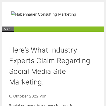
Zum
Inhalt
springen
Menü
Here’s What Industry
Experts Claim Regarding
Social Media Site
Marketing.
6. Oktober 2022
von
Social network is a powerful tool for