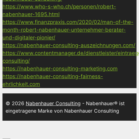
https://www.who-s-who.ch/personen/robert-
nabenhauer-1695.html
https://www.finanzpraxis.com/2020/02/man-of-the-
month-robert-nabenhauer-unternehmer-berater-
und-digitaler-pionier/
https://nabenhauer-consulting-auszeichnungen.com/
https://www.contentmanager.de/dienstleister/eintrae
consulting/
https://nabenhauer-consulting-marketing.com
https://nabenhauer-consulting-fairness-
ehrlichkeit.com
© 2026
Nabenhauer Consulting
- Nabenhauer® ist
eingetragene Marke von Nabenhauer Consulting