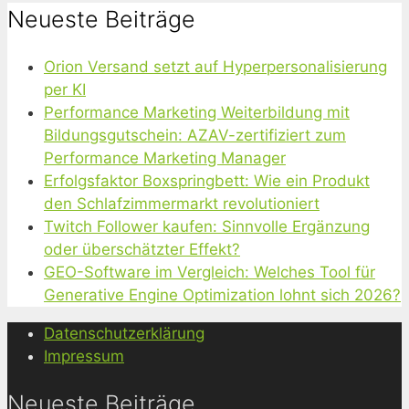
Neueste Beiträge
Orion Versand setzt auf Hyperpersonalisierung
per KI
Performance Marketing Weiterbildung mit
Bildungsgutschein: AZAV-zertifiziert zum
Performance Marketing Manager
Erfolgsfaktor Boxspringbett: Wie ein Produkt
den Schlafzimmermarkt revolutioniert
Twitch Follower kaufen: Sinnvolle Ergänzung
oder überschätzter Effekt?
GEO-Software im Vergleich: Welches Tool für
Generative Engine Optimization lohnt sich 2026?
Datenschutzerklärung
Impressum
Neueste Beiträge