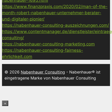
nabenhauer-1695.html
https://www.finanzpraxis.com/2020/02/man-of-the-
month-robert-nabenhauer-unternehmer-berater-
und-digitaler-pionier/
https://nabenhauer-consulting-auszeichnungen.com/
https://www.contentmanager.de/dienstleister/eintrae
consulting/
https://nabenhauer-consulting-marketing.com
https://nabenhauer-consulting-fairness-
ehrlichkeit.com
© 2026
Nabenhauer Consulting
- Nabenhauer® ist
eingetragene Marke von Nabenhauer Consulting
×