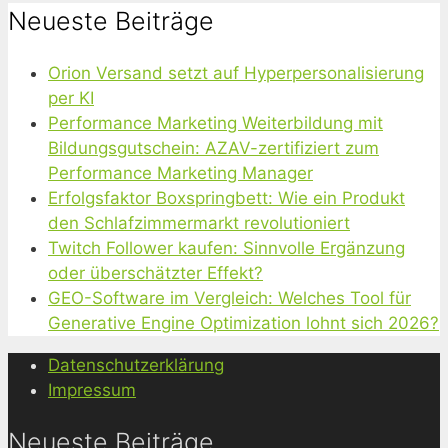
Neueste Beiträge
Orion Versand setzt auf Hyperpersonalisierung
per KI
Performance Marketing Weiterbildung mit
Bildungsgutschein: AZAV-zertifiziert zum
Performance Marketing Manager
Erfolgsfaktor Boxspringbett: Wie ein Produkt
den Schlafzimmermarkt revolutioniert
Twitch Follower kaufen: Sinnvolle Ergänzung
oder überschätzter Effekt?
GEO-Software im Vergleich: Welches Tool für
Generative Engine Optimization lohnt sich 2026?
Datenschutzerklärung
Impressum
Neueste Beiträge