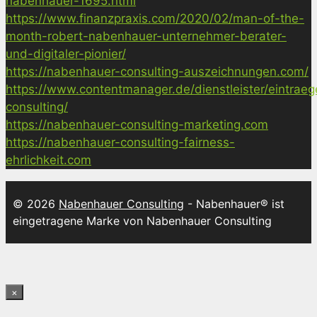
nabenhauer-1695.html
https://www.finanzpraxis.com/2020/02/man-of-the-
month-robert-nabenhauer-unternehmer-berater-
und-digitaler-pionier/
https://nabenhauer-consulting-auszeichnungen.com/
https://www.contentmanager.de/dienstleister/eintrae
consulting/
https://nabenhauer-consulting-marketing.com
https://nabenhauer-consulting-fairness-
ehrlichkeit.com
© 2026
Nabenhauer Consulting
- Nabenhauer® ist
eingetragene Marke von Nabenhauer Consulting
×