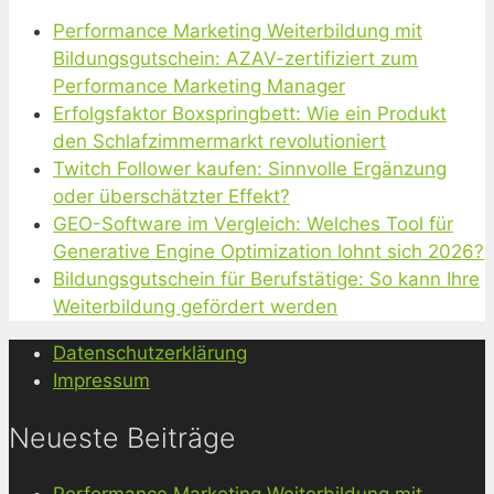
Performance Marketing Weiterbildung mit
Bildungsgutschein: AZAV-zertifiziert zum
Performance Marketing Manager
Erfolgsfaktor Boxspringbett: Wie ein Produkt
den Schlafzimmermarkt revolutioniert
Twitch Follower kaufen: Sinnvolle Ergänzung
oder überschätzter Effekt?
GEO-Software im Vergleich: Welches Tool für
Generative Engine Optimization lohnt sich 2026?
Bildungsgutschein für Berufstätige: So kann Ihre
Weiterbildung gefördert werden
Datenschutzerklärung
Impressum
Neueste Beiträge