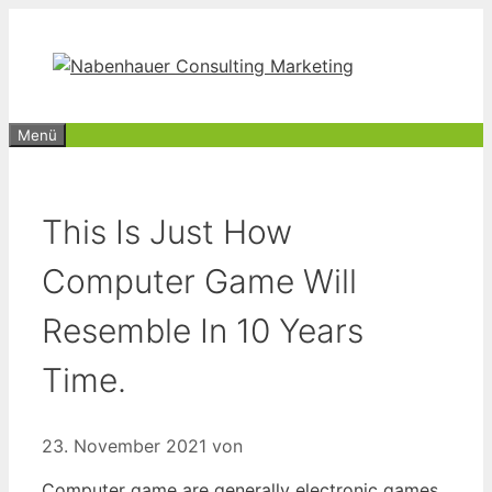
Zum
Inhalt
springen
Menü
This Is Just How
Computer Game Will
Resemble In 10 Years
Time.
23. November 2021
von
Computer game are generally electronic games