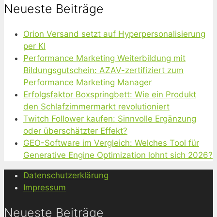
Neueste Beiträge
Orion Versand setzt auf Hyperpersonalisierung
per KI
Performance Marketing Weiterbildung mit
Bildungsgutschein: AZAV-zertifiziert zum
Performance Marketing Manager
Erfolgsfaktor Boxspringbett: Wie ein Produkt
den Schlafzimmermarkt revolutioniert
Twitch Follower kaufen: Sinnvolle Ergänzung
oder überschätzter Effekt?
GEO-Software im Vergleich: Welches Tool für
Generative Engine Optimization lohnt sich 2026?
Datenschutzerklärung
Impressum
Neueste Beiträge