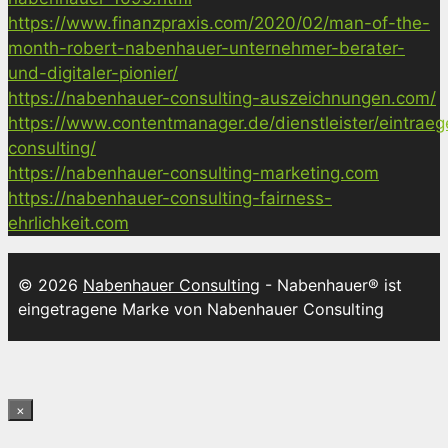
https://www.finanzpraxis.com/2020/02/man-of-the-
month-robert-nabenhauer-unternehmer-berater-
und-digitaler-pionier/
https://nabenhauer-consulting-auszeichnungen.com/
https://www.contentmanager.de/dienstleister/eintrae
consulting/
https://nabenhauer-consulting-marketing.com
https://nabenhauer-consulting-fairness-
ehrlichkeit.com
© 2026
Nabenhauer Consulting
- Nabenhauer® ist
eingetragene Marke von Nabenhauer Consulting
×