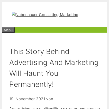
Zum
Inhalt
springen
Menü
This Story Behind
Advertising And Marketing
Will Haunt You
Permanently!
19. November 2021
von
Advertising is a multi-million extra pound service