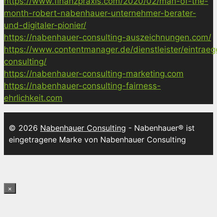
https://www.finanzpraxis.com/2020/02/man-of-the-
month-robert-nabenhauer-unternehmer-berater-
und-digitaler-pionier/
https://nabenhauer-consulting-auszeichnungen.com/
https://www.contentmanager.de/dienstleister/eintrae
consulting/
https://nabenhauer-consulting-marketing.com
https://nabenhauer-consulting-fairness-
ehrlichkeit.com
© 2026
Nabenhauer Consulting
- Nabenhauer® ist
eingetragene Marke von Nabenhauer Consulting
×