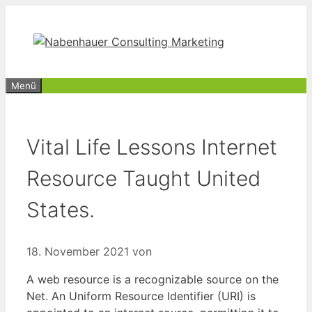
Zum
Inhalt
springen
Menü
Vital Life Lessons Internet
Resource Taught United
States.
18. November 2021
von
A web resource is a recognizable source on the
Net. An Uniform Resource Identifier (URI) is