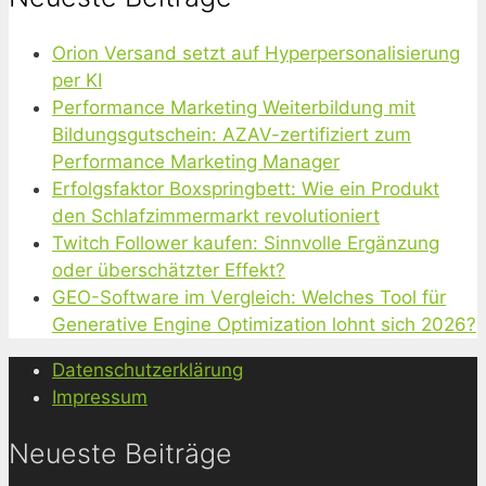
Orion Versand setzt auf Hyperpersonalisierung
per KI
Performance Marketing Weiterbildung mit
Bildungsgutschein: AZAV-zertifiziert zum
Performance Marketing Manager
Erfolgsfaktor Boxspringbett: Wie ein Produkt
den Schlafzimmermarkt revolutioniert
Twitch Follower kaufen: Sinnvolle Ergänzung
oder überschätzter Effekt?
GEO-Software im Vergleich: Welches Tool für
Generative Engine Optimization lohnt sich 2026?
Datenschutzerklärung
Impressum
Neueste Beiträge